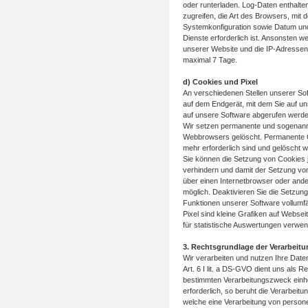
oder runterladen. Log-Daten enthalte
zugreifen, die Art des Browsers, mit 
Systemkonfiguration sowie Datum und
Dienste erforderlich ist. Ansonsten 
unserer Website und die IP-Adressen
maximal 7 Tage.
d) Cookies und Pixel
An verschiedenen Stellen unserer Sof
auf dem Endgerät, mit dem Sie auf uns
auf unsere Software abgerufen werde
Wir setzen permanente und sogenannt
Webbrowsers gelöscht. Permanente Co
mehr erforderlich sind und gelöscht 
Sie können die Setzung von Cookies j
verhindern und damit der Setzung vo
über einen Internetbrowser oder ande
möglich. Deaktivieren Sie die Setzun
Funktionen unserer Software vollumfä
Pixel sind kleine Grafiken auf Websei
für statistische Auswertungen verwe
3. Rechtsgrundlage der Verarbeitu
Wir verarbeiten und nutzen Ihre Date
Art. 6 I lit. a DS-GVO dient uns als R
bestimmten Verarbeitungszweck einhol
erforderlich, so beruht die Verarbeitun
welche eine Verarbeitung von persone