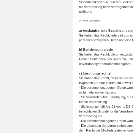
Sicherheitskopien in unseren Backup
die Verarbeitung nach Vertragsbeendi
gelöscht.
7. Ihre Rechte
a) Auskunfts- und Bestätigungsre
Sie haben das Recht, jederzeit von u
personenbezogenen Daten und eine Ko
b) Berichtigungsrecht
Sie haben das Recht, die unverzüglic
Ferner steht Ihnen das Recht zu, unt
unvollständiger personenbezogener Da
c) Löschungsrechte
Sie haben das Recht, dass die sie b
folgenden Gründe zutrifft und soweit di
- Die personenbezogenen Daten wurde
nicht mehr notwendig sind.
- Sie widerrufen ihre Einwilligung, au
für die Verarbeitung.
- Sie legen gemäß Art. 21 Abs. 1 DS-
berechtigten Gründe für die Verarbei
Verarbeitung ein.
- Die personenbezogenen Daten wurd
- Die Löschung der personenbezogenen
dem Recht der Mitgliedstaaten erforde