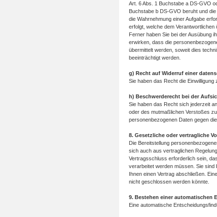
Art. 6 Abs. 1 Buchstabe a DS-GVO od
Buchstabe b DS-GVO beruht und die Ver
die Wahrnehmung einer Aufgabe erforder
erfolgt, welche dem Verantwortlichen
Ferner haben Sie bei der Ausübung i
erwirken, dass die personenbezogene
übermittelt werden, soweit dies tech
beeinträchtigt werden.
g) Recht auf Widerruf einer daten
Sie haben das Recht die Einwilligung
h) Beschwerderecht bei der Aufsi
Sie haben das Recht sich jederzeit an
oder des mutmaßlichen Verstoßes zu w
personenbezogenen Daten gegen die
8. Gesetzliche oder vertragliche V
Die Bereitstellung personenbezogener
sich auch aus vertraglichen Regelun
Vertragsschluss erforderlich sein, d
verarbeitet werden müssen. Sie sind 
Ihnen einen Vertrag abschließen. Ein
nicht geschlossen werden könnte.
9. Bestehen einer automatischen E
Eine automatische Entscheidungsfindu